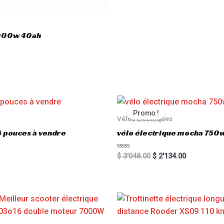
3000w 40ah
Promo !
Vélos électriques
6 pouces à vendre
vélo électrique mocha 750w
R
$
3'048.00
$
2'134.00
a
t
e
d
0
o
u
t
o
f