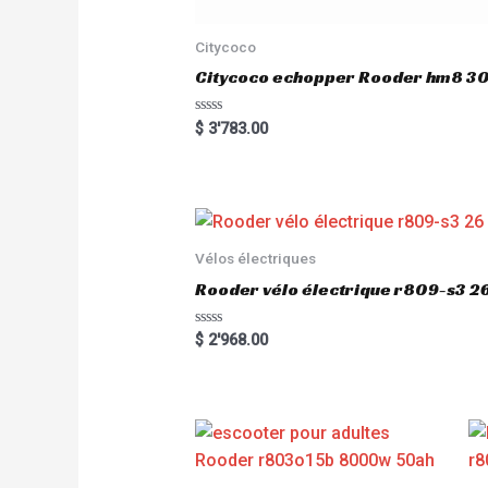
Citycoco
Citycoco echopper Rooder hm8 
R
$
3'783.00
a
t
e
d
0
o
u
t
o
Vélos électriques
f
5
Rooder vélo électrique r809-s3 2
R
$
2'968.00
a
t
e
d
0
o
u
t
o
f