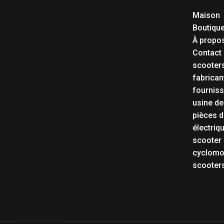
Maison
Boutiqu
À propo
Contact
scooters
fabrican
fourniss
usine de
pièces d
électriq
scooter 
cyclomot
scooters