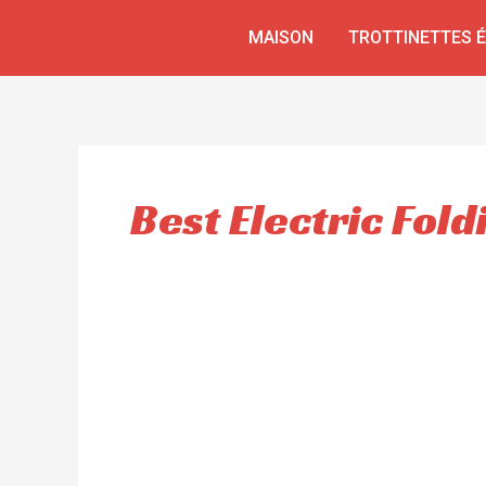
Aller
MAISON
TROTTINETTES 
au
contenu
Best Electric Fold