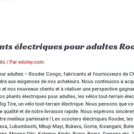
iants électriques pour adultes R
its
/ Par
edoley.com
pour adultes – Rooder Congo, fabricants et fournisseurs de Ch
ndre aux exigences de nos acheteurs. Nous continuons à acqué
s et nos nouveaux clients et à réaliser une perspective gagn
s pliants électriques pour adultes, les vélos tout-terrain éle
 Big Tire, un vélo tout-terrain électrique. Nous pensons que vo
te qualité et de notre livraison rapide. Nous espérons sincè
otre meilleur partenaire ! Les scooters électriques Rooder, le
hasa, Lubumbashi, Mbuji-Mayi, Bukavu, Goma, Kisangani, But
daka, Mwene-Ditu, Kalemie, Kindu, Bunia, Boma, Gemena etc.,