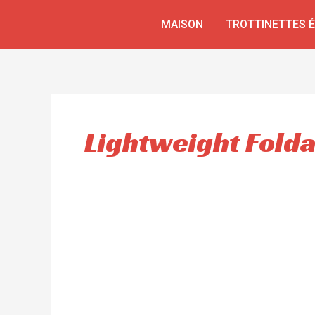
Aller
MAISON
TROTTINETTES 
au
contenu
Lightweight Fold