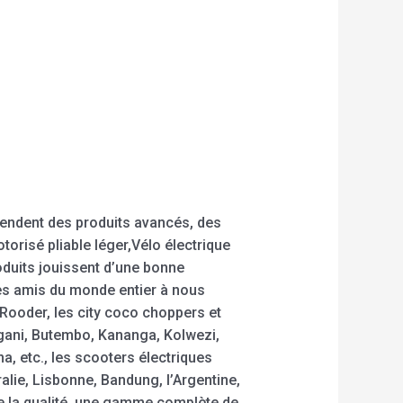
pendent des produits avancés, des
orisé pliable léger,Vélo électrique
roduits jouissent d’une bonne
 les amis du monde entier à nous
Rooder, les city coco choppers et
gani, Butembo, Kananga, Kolwezi,
, etc., les scooters électriques
lie, Lisbonne, Bandung, l’Argentine,
e la qualité, une gamme complète de