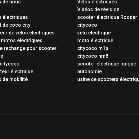
s de nous
Vélos électriques
Vidéos de révision
 électriques
scooter électrique Rooder
t de coco city
citycoco
eur de vélos électriques
vélo électrique
 motos électriques
moto électrique
e rechange pour scooter
citycoco m1p
ue
citycoco hm8
citycoco
scooter électrique longue
eur électrique
autonomie
 de mobilité
usine de scooters électriq