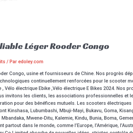
liable Léger Rooder Congo
its
/ Par
edoley.com
oder Congo, usine et fournisseurs de Chine. Nos progrès dé
echnologiques continuellement renforcées pour le scooter mot
e , Vélo électrique Ebike ,Vélo électrique E Bikes 2024. Nos p
us invitons les clients, les associations professionnelles et
ration pour des bénéfices mutuels. Les scooters électriques 
ront Kinshasa, Lubumbashi, Mbuji-Mayi, Bukavu, Goma, Kisan
ni, Mbandaka, Mwene-Ditu, Kalemie, Kindu, Bunia, Boma, Gemena
 partout dans le monde, comme l’Europe, l’Amérique, l’Austra
Co Limited absorbe de nouvelles idées, strictes contrôle d