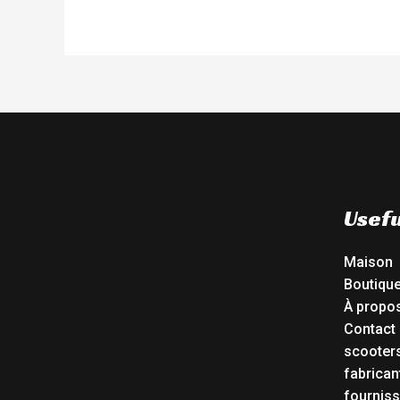
Usefu
Maison
Boutiqu
À propo
Contact
scooters
fabrican
fourniss