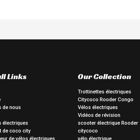
ll Links
Our Collection
Trottinettes électriques
e
Citycoco Rooder Congo
s de nous
Vélos électriques
Vidéos de révision
 électriques
scooter électrique Rooder
t de coco city
citycoco
eur de vélos électriques
vélo électrique