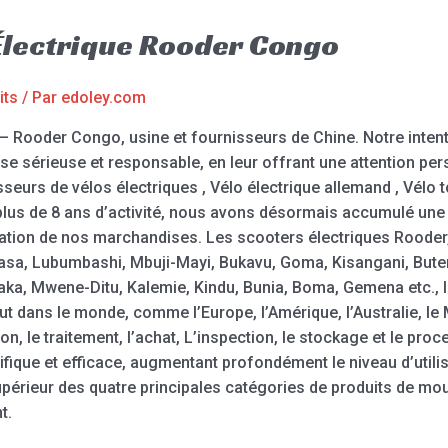
Électrique Rooder Congo
its
/ Par
edoley.com
– Rooder Congo, usine et fournisseurs de Chine. Notre intentio
prise sérieuse et responsable, en leur offrant une attention p
sseurs de vélos électriques , Vélo électrique allemand , Vélo t
n plus de 8 ans d’activité, nous avons désormais accumulé une
tion de nos marchandises. Les scooters électriques Rooder, 
hasa, Lubumbashi, Mbuji-Mayi, Bukavu, Goma, Kisangani, But
daka, Mwene-Ditu, Kalemie, Kindu, Bunia, Boma, Gemena etc.,
t dans le monde, comme l’Europe, l’Amérique, l’Australie, le 
on, le traitement, l’achat, L’inspection, le stockage et le pr
ique et efficace, augmentant profondément le niveau d’utilisat
upérieur des quatre principales catégories de produits de m
t.