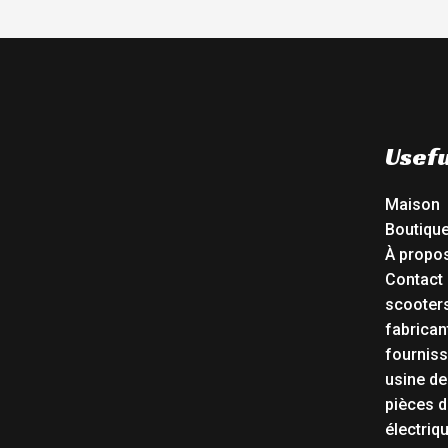
Usefu
Maison
Boutiqu
À propo
Contact
scooters
fabrican
fourniss
usine de
pièces d
électriq