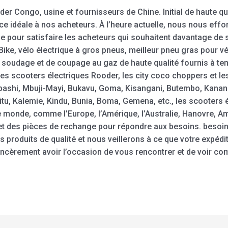
der Congo, usine et fournisseurs de Chine. Initial de haute q
ance idéale à nos acheteurs. À l’heure actuelle, nous nous eff
ie pour satisfaire les acheteurs qui souhaitent davantage de s
 Bike, vélo électrique à gros pneus, meilleur pneu gras pour vé
 soudage et de coupage au gaz de haute qualité fournis à tem
Les scooters électriques Rooder, les city coco choppers et le
shi, Mbuji-Mayi, Bukavu, Goma, Kisangani, Butembo, Kananga,
u, Kalemie, Kindu, Bunia, Boma, Gemena, etc., les scooters 
e monde, comme l’Europe, l’Amérique, l’Australie, Hanovre, 
 des pièces de rechange pour répondre aux besoins. besoins
 produits de qualité et nous veillerons à ce que votre expédit
incèrement avoir l’occasion de vous rencontrer et de voir 