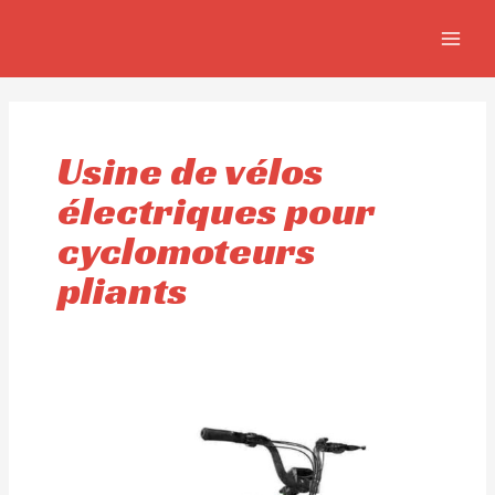
Aller
MAIN
au
MEN
contenu
Usine de vélos
électriques pour
cyclomoteurs
pliants