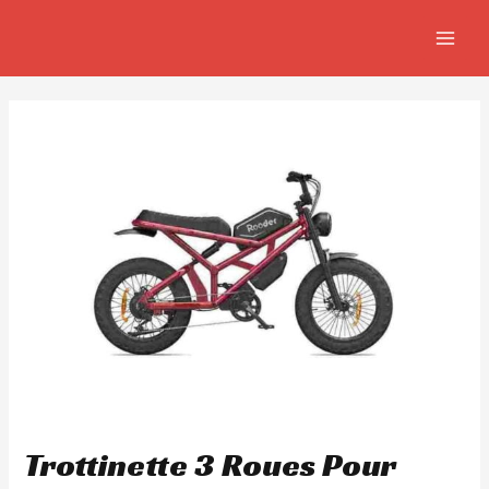
Aller
Navigation
MAIN
au
de
MEN
contenu
l’article
Trottinette 3 Roues Pour