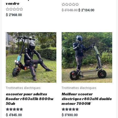
vendre
R
$
3'048.00
$
2'134.00
a
R
$
2'968.00
t
a
e
t
d
e
0
d
o
0
u
o
t
u
o
t
f
o
5
f
5
Trottinettes électriques
Trottinettes électriques
escooter pour adultes
Meilleur scooter
Rooder r803o15b 8000w
électrique r803o16 double
50ah
moteur 7000W
Rated
Rated
$
4'845.00
$
3'930.00
5.00
5.00