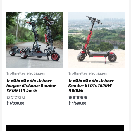
out of 5
out of 5
Trottinettes électriques
Trottinettes électriques
Trottinette électrique
Trottinette électrique
longue distance Rooder
Rooder GT01s 1650W
XS09 110 km/h
960Wh
R
Rated
$
6'000.00
$
1'680.00
a
5.00
t
out of 5
e
d
0
o
u
t