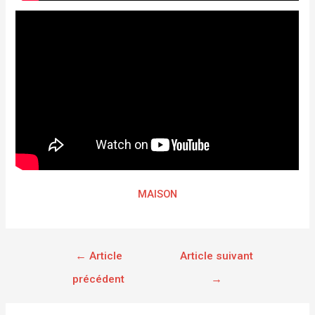
MAISON
←
Article
Article suivant
précédent
→