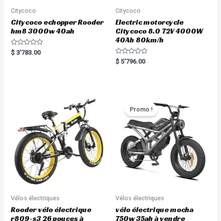
Citycoco
Citycoco
Citycoco echopper Rooder
Electric motorcycle
hm8 3000w 40ah
Citycoco 8.0 72V 4000W
40Ah 80km/h
R
$
3'783.00
a
R
$
5'796.00
t
a
e
t
d
e
0
d
o
0
u
o
t
u
o
t
Promo !
f
o
5
f
5
Vélos électriques
Vélos électriques
Rooder vélo électrique
vélo électrique mocha
r809-s3 26 pouces à
750w 35ah à vendre