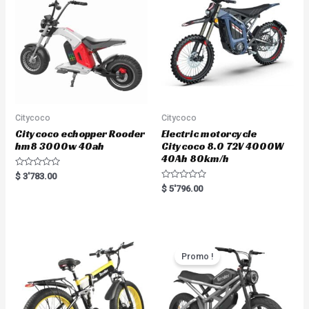
Citycoco
Citycoco
Citycoco echopper Rooder
Electric motorcycle
hm8 3000w 40ah
Citycoco 8.0 72V 4000W
40Ah 80km/h
R
$
3'783.00
a
R
$
5'796.00
t
a
e
t
d
e
0
d
o
0
u
o
t
u
o
t
Promo !
f
o
5
f
5