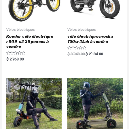
Vélos électriques
Vélos électriques
Rooder vélo électrique
vélo électrique mocha
r809-s3 26 pouces à
750w 35ah à vendre
vendre
R
$
3'048.00
$
2'134.00
a
R
$
2'968.00
t
a
e
t
d
e
0
d
o
0
u
o
t
u
o
t
f
o
5
f
5