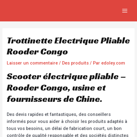
Aller
Navigation
MAIN
au
de
MEN
contenu
l’article
Trottinette Electrique Pliable
Rooder Congo
Laisser un commentaire
/
Des produits
/ Par
edoley.com
Scooter électrique pliable –
Rooder Congo, usine et
fournisseurs de Chine.
Des devis rapides et fantastiques, des conseillers
informés pour vous aider à choisir les produits adaptés à
tous vos besoins, un délai de fabrication court, un bon
contrôle de qualité responsable et des sociétés distinctes