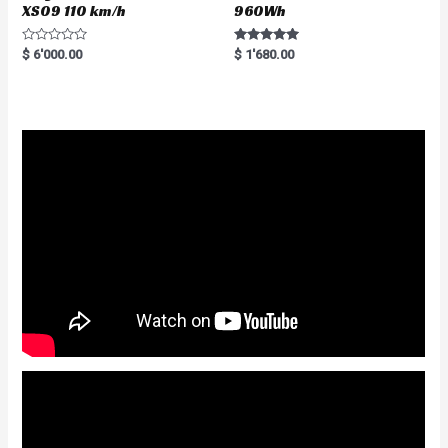
XS09 110 km/h
960Wh
R
Rated
$
6'000.00
$
1'680.00
a
5.00
t
out of 5
e
d
0
o
u
t
o
f
5