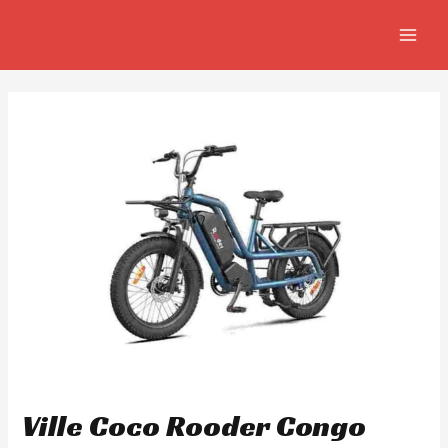
Aller
Navigation
MAIN
au
de
MEN
contenu
l’article
Ville Coco Rooder Congo