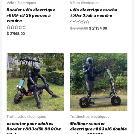
Vélos électriques
Vélos électriques
Rooder vélo électrique
vélo électrique mocha
r809-s3 26 pouces à
750w 35ah à vendre
vendre
R
$
3'048.00
$
2'134.00
a
R
$
2'968.00
t
a
e
t
d
e
0
d
o
0
u
o
t
u
o
t
f
o
5
f
5
Trottinettes électriques
Trottinettes électriques
escooter pour adultes
Meilleur scooter
Rooder r803o15b 8000w
électrique r803o16 double