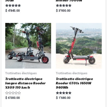
50ah
moteur 7000W
Rated
Rated
$
4'845.00
$
3'930.00
5.00
5.00
out of 5
out of 5
Trottinettes électriques
Trottinettes électriques
Trottinette électrique
Trottinette électrique
longue distance Rooder
Rooder GT01s 1650W
XS09 110 km/h
960Wh
R
Rated
$
6'000.00
$
1'680.00
a
5.00
t
out of 5
e