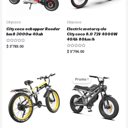
Citycoco
Citycoco
Citycoco echopper Rooder
Electric motorcycle
hm8 3000w 40ah
Citycoco 8.0 72V 4000W
40Ah 80km/h
R
$
3'783.00
a
R
$
5'796.00
t
a
e
t
d
e
0
d
o
0
u
o
t
u
o
t
Promo !
f
o
5
f
5