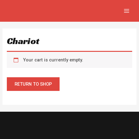
Aller
MAIN
au
MEN
contenu
Chariot
Your cart is currently empty.
RETURN TO SHOP