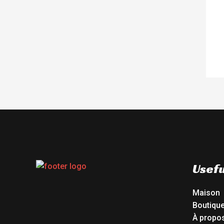
Usefu
Maison
Boutiqu
À propo