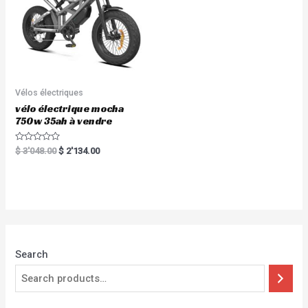
Vélos électriques
vélo électrique mocha
750w 35ah à vendre
Rated
$
3'048.00
$
2'134.00
0
out
of
5
Search