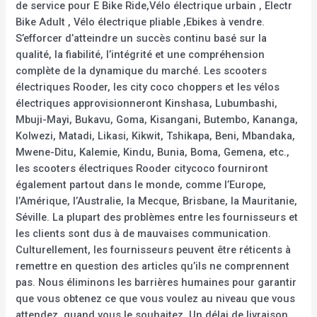
de service pour E Bike Ride,Vélo électrique urbain , Electr
Bike Adult , Vélo électrique pliable ,Ebikes à vendre.
S’efforcer d’atteindre un succès continu basé sur la
qualité, la fiabilité, l’intégrité et une compréhension
complète de la dynamique du marché. Les scooters
électriques Rooder, les city coco choppers et les vélos
électriques approvisionneront Kinshasa, Lubumbashi,
Mbuji-Mayi, Bukavu, Goma, Kisangani, Butembo, Kananga,
Kolwezi, Matadi, Likasi, Kikwit, Tshikapa, Beni, Mbandaka,
Mwene-Ditu, Kalemie, Kindu, Bunia, Boma, Gemena, etc.,
les scooters électriques Rooder citycoco fourniront
également partout dans le monde, comme l’Europe,
l’Amérique, l’Australie, la Mecque, Brisbane, la Mauritanie,
Séville. La plupart des problèmes entre les fournisseurs et
les clients sont dus à de mauvaises communication.
Culturellement, les fournisseurs peuvent être réticents à
remettre en question des articles qu’ils ne comprennent
pas. Nous éliminons les barrières humaines pour garantir
que vous obtenez ce que vous voulez au niveau que vous
attendez, quand vous le souhaitez. Un délai de livraison