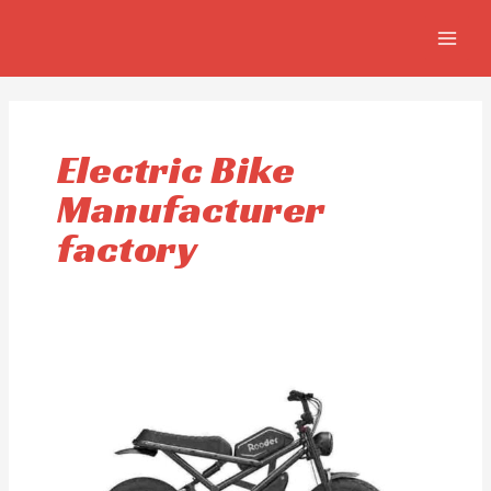
Aller
MAIN
au
MEN
contenu
Electric Bike
Manufacturer
factory