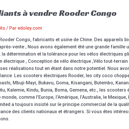
pliants à vendre Rooder Congo
its
/ Par
edoley.com
 Rooder Congo, fabricants et usine de Chine. Des appareils b
 après-vente ; Nous avons également été une grande famille u
n, la détermination et la tolérance pour les vélos électriques p
in électrique , Conception de vélo électrique ,Vélo tout-terrain
s réalisations tout en étant dans notre potentiel. Nous avon
iance. Les scooters électriques Rooder, les city coco chopper
shi, Mbuji-Mayi, Bukavu, Goma, Kisangani, Butembo, Kananga,
u, Kalemie, Kindu, Bunia, Boma, Gemena, etc., les scooters 
 monde, comme l’Europe, l’Amérique, l’Australie, le Mexique, 
d a toujours insisté sur le principe commercial de la qualité
ance des clients nationaux et étrangers. Si vous êtes intéres
ions.