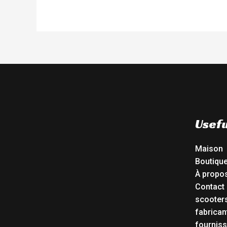
Usefu
Maison
Boutiqu
À propo
Contact
scooters
fabrican
fourniss