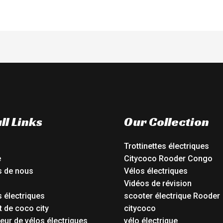
ll Links
Our Collection
Trottinettes électriques
e
Citycoco Rooder Congo
s de nous
Vélos électriques
Vidéos de révision
 électriques
scooter électrique Rooder
t de coco city
citycoco
eur de vélos électriques
vélo électrique