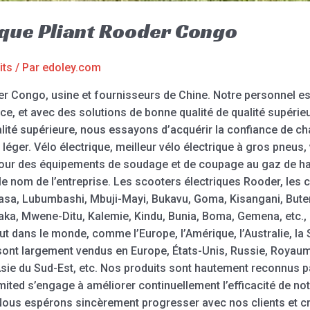
rique Pliant Rooder Congo
its
/ Par
edoley.com
oder Congo, usine et fournisseurs de Chine. Notre personnel es
ce, et avec des solutions de bonne qualité de qualité supérie
ité supérieure, nous essayons d’acquérir la confiance de chaq
us léger. Vélo électrique, meilleur vélo électrique à gros pneus, 
Pour des équipements de soudage et de coupage au gaz de hau
le nom de l’entreprise. Les scooters électriques Rooder, les 
hasa, Lubumbashi, Mbuji-Mayi, Bukavu, Goma, Kisangani, But
daka, Mwene-Ditu, Kalemie, Kindu, Bunia, Boma, Gemena, etc.,
t dans le monde, comme l’Europe, l’Amérique, l’Australie, la S
 sont largement vendus en Europe, États-Unis, Russie, Royaum
Asie du Sud-Est, etc. Nos produits sont hautement reconnus pa
ed s’engage à améliorer continuellement l’efficacité de not
. Nous espérons sincèrement progresser avec nos clients et 