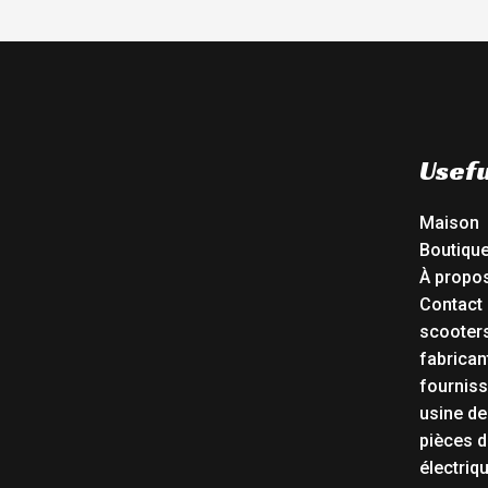
Usefu
Maison
Boutiqu
À propo
Contact
scooters
fabrican
fourniss
usine de
pièces d
électriq