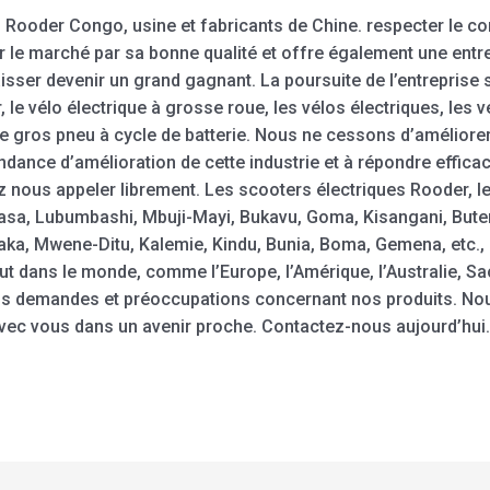
r – Rooder Congo, usine et fabricants de Chine. respecter le 
ur le marché par sa bonne qualité et offre également une ent
sser devenir un grand gagnant. La poursuite de l’entreprise se
r, le vélo électrique à grosse roue, les vélos électriques, les v
e gros pneu à cycle de batterie. Nous ne cessons d’améliorer
endance d’amélioration de cette industrie et à répondre effica
lez nous appeler librement. Les scooters électriques Rooder, l
hasa, Lubumbashi, Mbuji-Mayi, Bukavu, Goma, Kisangani, But
daka, Mwene-Ditu, Kalemie, Kindu, Bunia, Boma, Gemena, etc.,
t dans le monde, comme l’Europe, l’Amérique, l’Australie, Sao 
os demandes et préoccupations concernant nos produits. Nou
avec vous dans un avenir proche. Contactez-nous aujourd’hu