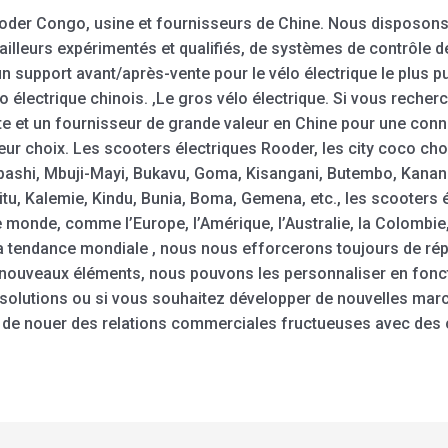
Rooder Congo, usine et fournisseurs de Chine. Nous disposon
vailleurs expérimentés et qualifiés, de systèmes de contrôle d
n support avant/après-vente pour le vélo électrique le plus pu
lo électrique chinois. ,Le gros vélo électrique. Si vous recher
nte et un fournisseur de grande valeur en Chine pour une conn
eur choix. Les scooters électriques Rooder, les city coco cho
shi, Mbuji-Mayi, Bukavu, Goma, Kisangani, Butembo, Kananga,
u, Kalemie, Kindu, Bunia, Boma, Gemena, etc., les scooters 
monde, comme l’Europe, l’Amérique, l’Australie, la Colombie, l
 la tendance mondiale , nous nous efforcerons toujours de ré
nouveaux éléments, nous pouvons les personnaliser en fonct
t solutions ou si vous souhaitez développer de nouvelles mar
de nouer des relations commerciales fructueuses avec des c