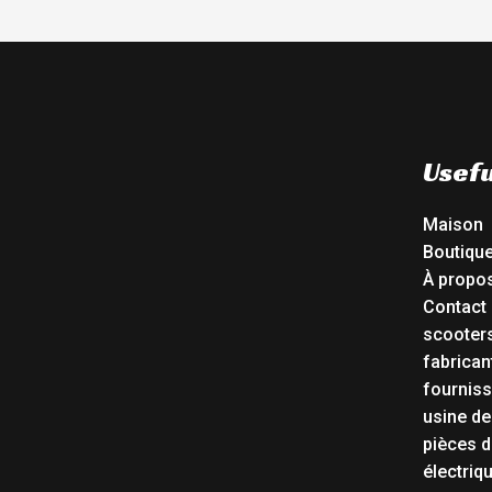
Usefu
Maison
Boutiqu
À propo
Contact
scooters
fabrican
fourniss
usine de
pièces d
électriq