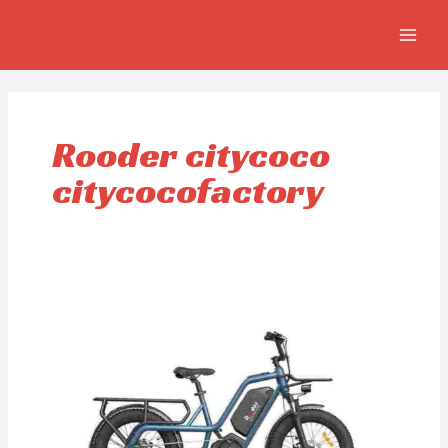
Aller
MAIN
au
MEN
contenu
Rooder citycoco
citycocofactory