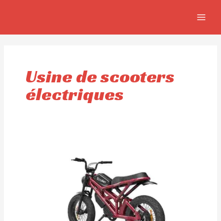
Aller
Pagination
MAIN
au
des
MEN
contenu
publications
Usine de scooters
électriques