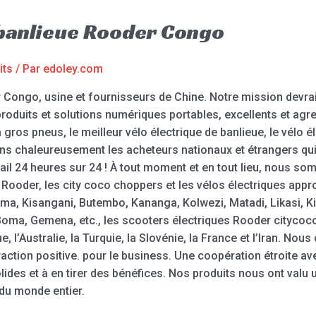
 banlieue Rooder Congo
its
/ Par
edoley.com
 Congo, usine et fournisseurs de Chine. Notre mission devrait 
 produits et solutions numériques portables, excellents et agre
à gros pneus, le meilleur vélo électrique de banlieue, le vélo él
lons chaleureusement les acheteurs nationaux et étrangers q
il 24 heures sur 24 ! À tout moment et en tout lieu, nous som
 Rooder, les city coco choppers et les vélos électriques app
a, Kisangani, Butembo, Kananga, Kolwezi, Matadi, Likasi, Ki
Boma, Gemena, etc., les scooters électriques Rooder citycoc
 l’Australie, la Turquie, la Slovénie, la France et l’Iran. Nou
eraction positive. pour le business. Une coopération étroite av
des et à en tirer des bénéfices. Nos produits nous ont valu u
 du monde entier.