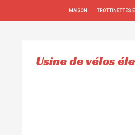
Aller
MAISON
TROTTINETTES 
au
contenu
Usine de vélos él