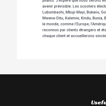
pliants. J’espère que nous serons e
avenir prévisible. Les scooters élec
Lubumbashi, Mbuji-Mayi, Bukavu, Gom
Mwene-Ditu, Kalemie, Kindu, Bunia, 
le monde, comme l’Europe, l’Amérique,
reconnus par clients étrangers et ét
chaque client et accueillerons sincè
Usefu