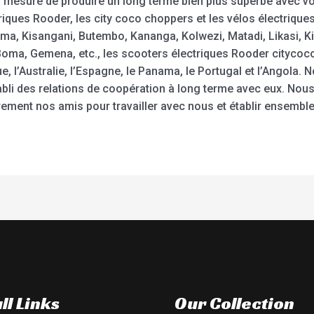
n mesure de produire un long terme bien plus superbe avec v
triques Rooder, les city coco choppers et les vélos électriqu
a, Kisangani, Butembo, Kananga, Kolwezi, Matadi, Likasi, Ki
Boma, Gemena, etc., les scooters électriques Rooder citycoc
 l’Australie, l’Espagne, le Panama, le Portugal et l’Angola. No
abli des relations de coopération à long terme avec eux. Nous
rement nos amis pour travailler avec nous et établir ensemble
ll Links
Our Collection