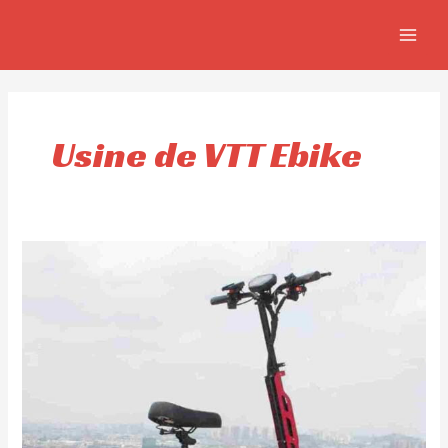
Aller
MAIN
au
MEN
contenu
Usine de VTT Ebike