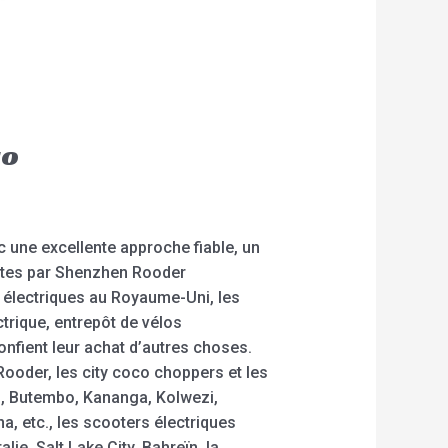
go
 une excellente approche fiable, un
uites par Shenzhen Rooder
 électriques au Royaume-Uni, les
ctrique, entrepôt de vélos
onfient leur achat d’autres choses.
Rooder, les city coco choppers et les
i, Butembo, Kananga, Kolwezi,
, etc., les scooters électriques
e, Salt Lake City, Bahreïn, la