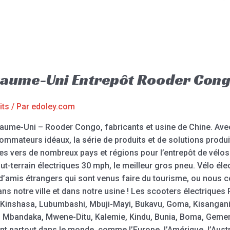
oyaume-Uni Entrepôt Rooder Con
its
/ Par
edoley.com
yaume-Uni – Rooder Congo, fabricants et usine de Chine. Avec
mmateurs idéaux, la série de produits et de solutions prod
s vers de nombreux pays et régions pour l’entrepôt de vélos
out-terrain électriques 30 mph, le meilleur gros pneu. Vélo éle
p d’amis étrangers qui sont venus faire du tourisme, ou nous c
ns notre ville et dans notre usine ! Les scooters électriques 
t Kinshasa, Lubumbashi, Mbuji-Mayi, Bukavu, Goma, Kisangan
ni, Mbandaka, Mwene-Ditu, Kalemie, Kindu, Bunia, Boma, Gemena
 partout dans le monde, comme l’Europe, l’Amérique, l’Australi