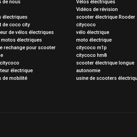
s de nous
Vélos électriques
Vidéos de révision
 électriques
scooter électrique Rooder
t de coco city
citycoco
eur de vélos électriques
vélo électrique
 motos électriques
moto électrique
e rechange pour scooter
citycoco m1p
ue
citycoco hm8
citycoco
scooter électrique longue
eur électrique
autonomie
 de mobilité
usine de scooters électriq