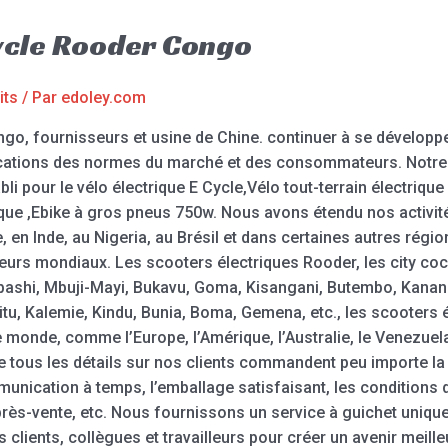
Cycle Rooder Congo
its
/ Par
edoley.com
go, fournisseurs et usine de Chine. continuer à se développe
ications des normes du marché et des consommateurs. Notre
li pour le vélo électrique E Cycle,Vélo tout-terrain électrique
rique ,Ebike à gros pneus 750w. Nous avons étendu nos activit
, en Inde, au Nigeria, au Brésil et dans certaines autres régi
seurs mondiaux. Les scooters électriques Rooder, les city coc
shi, Mbuji-Mayi, Bukavu, Goma, Kisangani, Butembo, Kananga,
u, Kalemie, Kindu, Bunia, Boma, Gemena, etc., les scooters 
 monde, comme l’Europe, l’Amérique, l’Australie, le Venezuela
tous les détails sur nos clients commandent peu importe la qu
ommunication à temps, l’emballage satisfaisant, les conditions 
près-vente, etc. Nous fournissons un service à guichet unique e
 clients, collègues et travailleurs pour créer un avenir meille