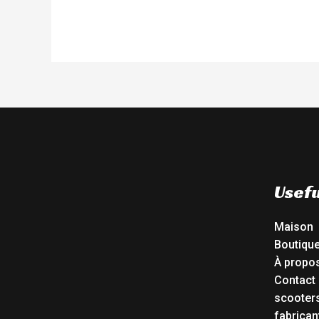
Usefu
Maison
Boutiqu
À propo
Contact
scooters
fabrican