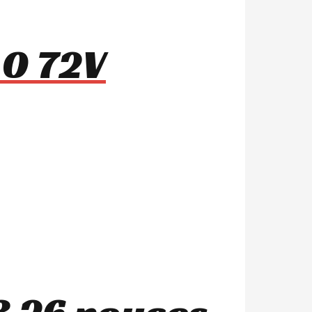
.0 72V
3 26 pouces