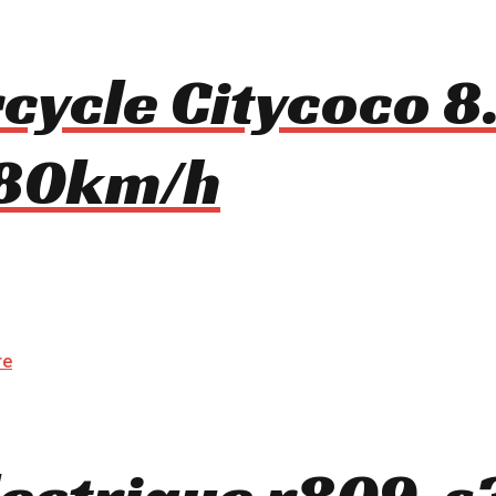
rcycle Citycoco 8
80km/h
lectrique r809-s