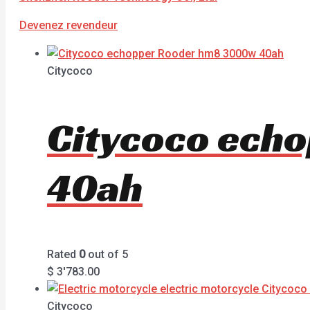
Devenez revendeur
Citycoco
Citycoco ech
40ah
Rated
0
out of 5
$
3'783.00
Citycoco