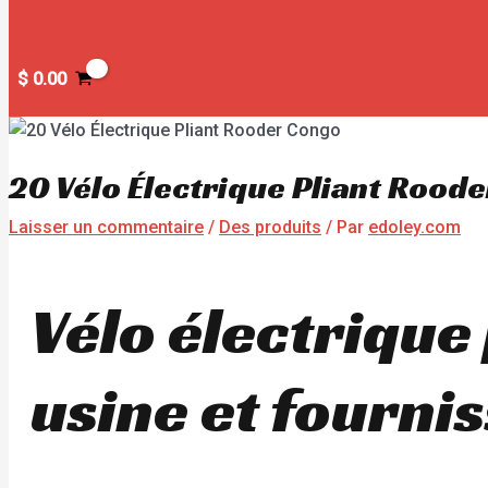
$
0.00
20 Vélo Électrique Pliant Rood
Laisser un commentaire
/
Des produits
/ Par
edoley.com
Vélo électrique
usine et fourni