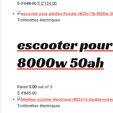
$
3'048.00
$
2'134.00
Trottinettes électriques
escooter pour
8000w 50ah
Rated
5.00
out of 5
$
4'845.00
Trottinettes électriques