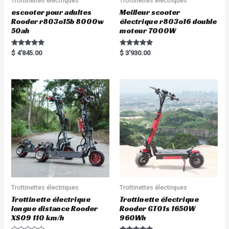
Trottinettes électriques
Trottinettes électriques
escooter pour adultes
Meilleur scooter
Rooder r803o15b 8000w
électrique r803o16 double
50ah
moteur 7000W
Rated
Rated
$
4'845.00
$
3'930.00
5.00
5.00
out of 5
out of 5
Trottinettes électriques
Trottinettes électriques
Trottinette électrique
Trottinette électrique
longue distance Rooder
Rooder GT01s 1650W
XS09 110 km/h
960Wh