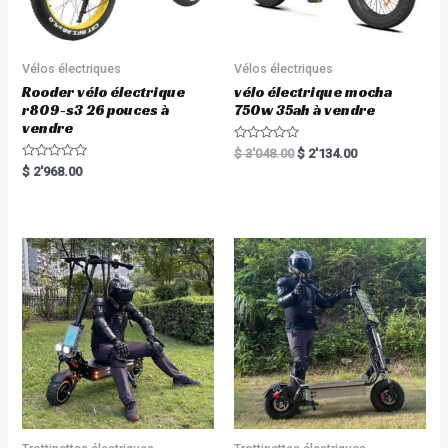
Vélos électriques
Vélos électriques
Rooder vélo électrique
vélo électrique mocha
r809-s3 26 pouces à
750w 35ah à vendre
vendre
R
$
3'048.00
$
2'134.00
a
R
$
2'968.00
t
a
e
t
d
e
0
d
o
0
u
o
t
u
o
t
f
o
5
f
5