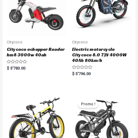
Citycoco
Citycoco
Citycoco echopper Rooder
Electric motorcycle
hm8 3000w 40ah
Citycoco 8.0 72V 4000W
40Ah 80km/h
R
$
3'783.00
a
R
$
5'796.00
t
a
e
t
d
e
0
d
o
0
u
o
t
u
o
t
Promo !
f
o
5
f
5