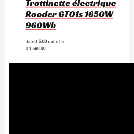
Trottinette électrique
Rooder GT01s 1650W
960Wh
Rated
5.00
out of 5
$
1'680.00