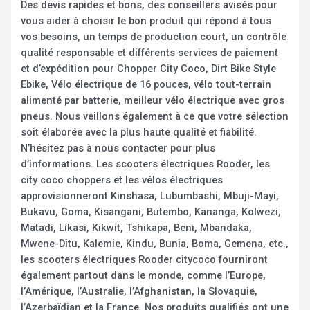
Des devis rapides et bons, des conseillers avisés pour
vous aider à choisir le bon produit qui répond à tous
vos besoins, un temps de production court, un contrôle
qualité responsable et différents services de paiement
et d’expédition pour Chopper City Coco, Dirt Bike Style
Ebike, Vélo électrique de 16 pouces, vélo tout-terrain
alimenté par batterie, meilleur vélo électrique avec gros
pneus. Nous veillons également à ce que votre sélection
soit élaborée avec la plus haute qualité et fiabilité.
N’hésitez pas à nous contacter pour plus
d’informations. Les scooters électriques Rooder, les
city coco choppers et les vélos électriques
approvisionneront Kinshasa, Lubumbashi, Mbuji-Mayi,
Bukavu, Goma, Kisangani, Butembo, Kananga, Kolwezi,
Matadi, Likasi, Kikwit, Tshikapa, Beni, Mbandaka,
Mwene-Ditu, Kalemie, Kindu, Bunia, Boma, Gemena, etc.,
les scooters électriques Rooder citycoco fourniront
également partout dans le monde, comme l’Europe,
l’Amérique, l’Australie, l’Afghanistan, la Slovaquie,
l’Azerbaïdjan et la France. Nos produits qualifiés ont une