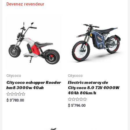
Devenez revendeur
Citycoco
Citycoco
Citycoco echopper Rooder
Electric motorcycle
hm8 3000w 40ah
Citycoco 8.0 72V 4000W
40Ah 80km/h
R
$
3'783.00
a
R
$
5'796.00
t
a
e
t
d
e
0
d
o
0
u
o
t
u