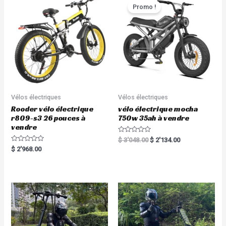
o
t
Promo !
f
o
5
f
5
Vélos électriques
Vélos électriques
Rooder vélo électrique
vélo électrique mocha
r809-s3 26 pouces à
750w 35ah à vendre
vendre
R
$
3'048.00
$
2'134.00
a
R
$
2'968.00
t
a
e
t
d
e
0
d
o
0
u
o
t
u
o
t
f
o
5
f
5