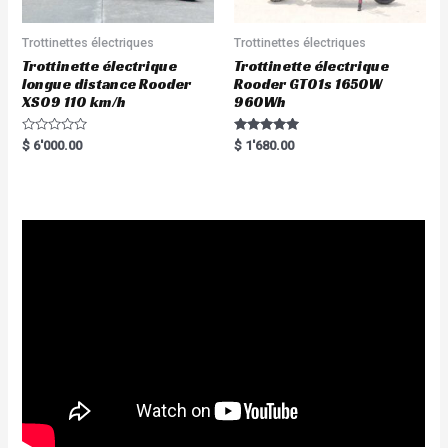
Trottinettes électriques
Trottinettes électriques
Trottinette électrique
Trottinette électrique
longue distance Rooder
Rooder GT01s 1650W
XS09 110 km/h
960Wh
R
Rated
$
6'000.00
$
1'680.00
a
5.00
t
out of 5
e
d
0
o
u
t
o
f
5