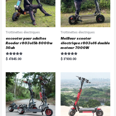
Trottinettes électriques
Trottinettes électriques
escooter pour adultes
Meilleur scooter
Rooder r803o15b 8000w
électrique r803o16 double
50ah
moteur 7000W
Rated
Rated
$
4'845.00
$
3'930.00
5.00
5.00
out of 5
out of 5