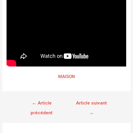
MAISON
←
Article
Article suivant
précédent
→