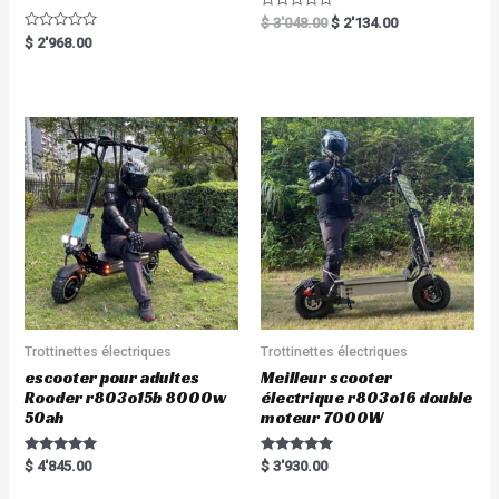
R
$
3'048.00
$
2'134.00
a
R
$
2'968.00
t
a
e
t
d
e
0
d
o
0
u
o
t
u
o
t
f
o
5
f
5
Trottinettes électriques
Trottinettes électriques
escooter pour adultes
Meilleur scooter
Rooder r803o15b 8000w
électrique r803o16 double
50ah
moteur 7000W
Rated
Rated
$
4'845.00
$
3'930.00
5.00
5.00
out of 5
out of 5