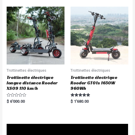
Trottinettes électriques
Trottinettes électriques
Trottinette électrique
Trottinette électrique
longue distance Rooder
Rooder GT01s 1650W
XS09 110 km/h
960Wh
R
Rated
$
6'000.00
$
1'680.00
a
5.00
t
out of 5
e
d
0
o
u
t
o