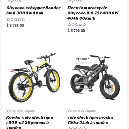
Citycoco
Citycoco
Citycoco echopper Rooder
Electric motorcycle
hm8 3000w 40ah
Citycoco 8.0 72V 4000W
40Ah 80km/h
R
$
3'783.00
a
R
$
5'796.00
t
a
e
t
d
e
0
d
o
0
u
o
t
u
o
t
Promo !
f
o
5
f
5
Vélos électriques
Vélos électriques
Rooder vélo électrique
vélo électrique mocha
r809-s3 26 pouces à
750w 35ah à vendre
vendre