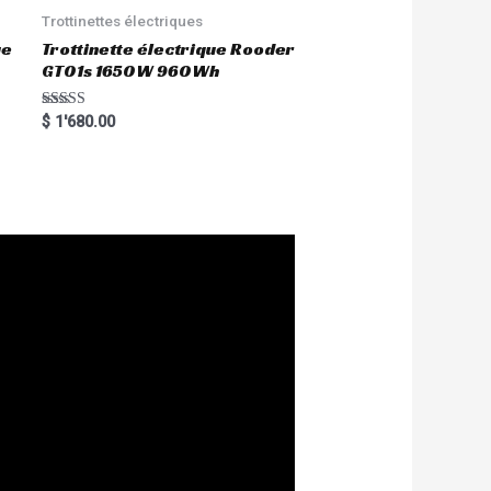
Trottinettes électriques
ue
Trottinette électrique Rooder
GT01s 1650W 960Wh
Rated
$
1'680.00
5.00
out of 5