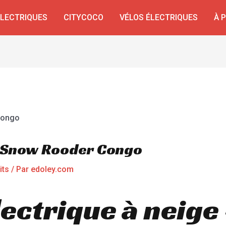
ÉLECTRIQUES
CITYCOCO
VÉLOS ÉLECTRIQUES
À 
e Snow Rooder Congo
its
/ Par
edoley.com
lectrique à neig