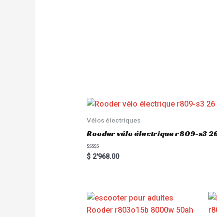
Vélos électriques
Rooder vélo électrique r809-s3 2
R
$
2'968.00
a
t
e
d
0
o
u
t
o