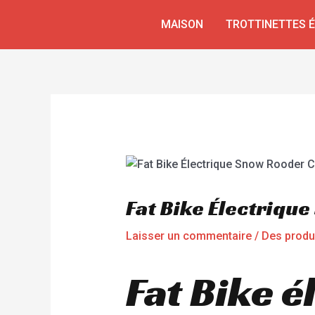
Aller
Navigation
MAISON
TROTTINETTES 
au
de
contenu
l’article
Fat Bike Électriqu
Laisser un commentaire
/
Des produ
Fat Bike é