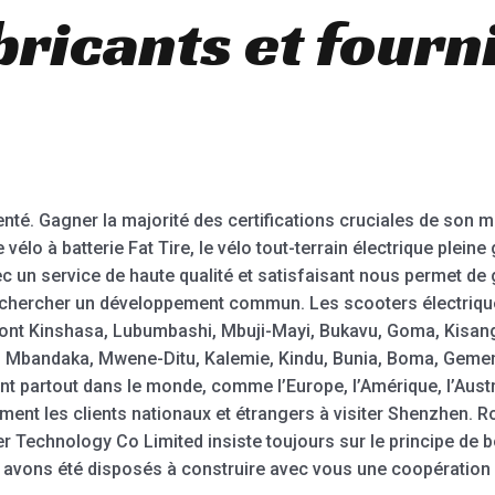
bricants et fourn
é. Gagner la majorité des certifications cruciales de son ma
vélo à batterie Fat Tire, le vélo tout-terrain électrique pleine 
ec un service de haute qualité et satisfaisant nous permet de
rechercher un développement commun. Les scooters électrique
ront Kinshasa, Lubumbashi, Mbuji-Mayi, Bukavu, Goma, Kisan
ni, Mbandaka, Mwene-Ditu, Kalemie, Kindu, Bunia, Boma, Gemena
 partout dans le monde, comme l’Europe, l’Amérique, l’Austral
ent les clients nationaux et étrangers à visiter Shenzhen. 
 Technology Co Limited insiste toujours sur le principe de bo
 avons été disposés à construire avec vous une coopération 