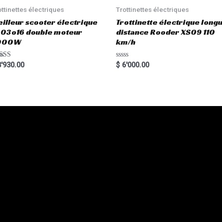
f
5
ottinettes électriques
Trottinettes électriques
illeur scooter électrique
Trottinette électrique long
03o16 double moteur
distance Rooder XS09 110
000W
km/h
ted
R
'930.00
$
6'000.00
00
a
 of 5
t
e
d
0
o
u
t
o
f
5