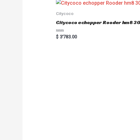
Citycoco
Citycoco echopper Rooder hm8 
R
$
3'783.00
a
t
e
d
0
o
u
t
o
f
5