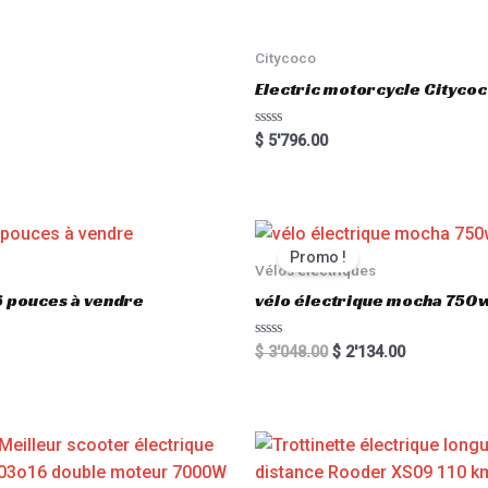
Citycoco
Electric motorcycle Cityc
R
$
5'796.00
a
t
e
d
0
o
u
t
Promo !
o
Vélos électriques
f
5
6 pouces à vendre
vélo électrique mocha 750w
R
$
3'048.00
$
2'134.00
a
t
e
d
0
o
u
t
o