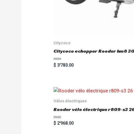
Citycoco
Citycoco echopper Rooder hm8 
R
$
3'783.00
a
t
e
d
0
o
u
t
o
Vélos électriques
f
5
Rooder vélo électrique r809-s3 2
R
$
2'968.00
a
t