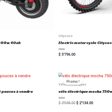
Citycoco
3000w 40ah
Electric motorcycle Cityc
R
$
5'796.00
a
t
e
d
0
o
u
t
Promo !
o
Vélos électriques
f
5
6 pouces à vendre
vélo électrique mocha 750w
R
$
3'048.00
$
2'134.00
a
t