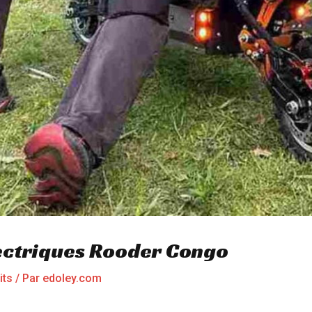
ectriques Rooder Congo
its
/ Par
edoley.com