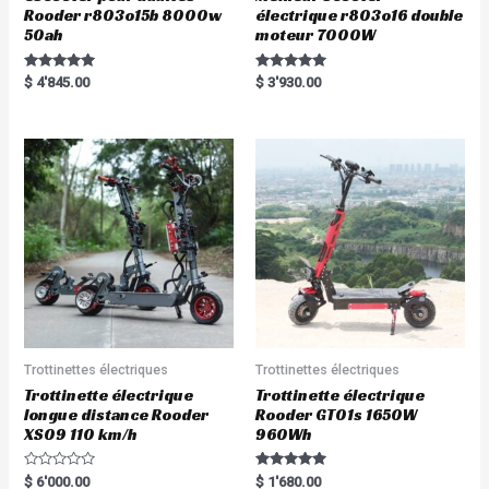
Rooder r803o15b 8000w
électrique r803o16 double
50ah
moteur 7000W
Rated
Rated
$
4'845.00
$
3'930.00
5.00
5.00
out of 5
out of 5
Trottinettes électriques
Trottinettes électriques
Trottinette électrique
Trottinette électrique
longue distance Rooder
Rooder GT01s 1650W
XS09 110 km/h
960Wh
R
Rated
$
6'000.00
$
1'680.00