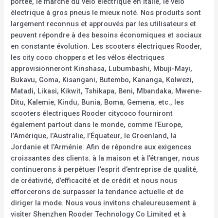
portée, le marché du vélo électrique en Italie, le vélo
électrique à gros pneus le mieux noté. Nos produits sont
largement reconnus et approuvés par les utilisateurs et
peuvent répondre à des besoins économiques et sociaux
en constante évolution. Les scooters électriques Rooder,
les city coco choppers et les vélos électriques
approvisionneront Kinshasa, Lubumbashi, Mbuji-Mayi,
Bukavu, Goma, Kisangani, Butembo, Kananga, Kolwezi,
Matadi, Likasi, Kikwit, Tshikapa, Beni, Mbandaka, Mwene-
Ditu, Kalemie, Kindu, Bunia, Boma, Gemena, etc., les
scooters électriques Rooder citycoco fourniront
également partout dans le monde, comme l’Europe,
l’Amérique, l’Australie, l’Équateur, le Groenland, la
Jordanie et l’Arménie. Afin de répondre aux exigences
croissantes des clients. à la maison et à l’étranger, nous
continuerons à perpétuer l’esprit d’entreprise de qualité,
de créativité, d’efficacité et de crédit et nous nous
efforcerons de surpasser la tendance actuelle et de
diriger la mode. Nous vous invitons chaleureusement à
visiter Shenzhen Rooder Technology Co Limited et à