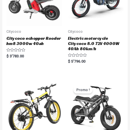
Citycoco
Citycoco
Citycoco echopper Rooder
Electric motorcycle
hm8 3000w 40ah
Citycoco 8.0 72V 4000W
40Ah 80km/h
R
$
3'783.00
a
R
$
5'796.00
t
a
e
t
d
e
0
d
o
0
u
o
t
u
o
t
Promo !
f
o
5
f
5