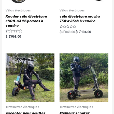
Vélos électriques
Vélos électriques
Rooder vélo électrique
vélo électrique mocha
r809-s3 26 pouces à
750w 35ah à vendre
vendre
R
$
3'048.00
$
2'134.00
a
R
$
2'968.00
t
a
e
t
d
e
0
d
o
0
u
o
t
u
o
t
f
o
5
f
5
Trottinettes électriques
Trottinettes électriques
escooter pour adultes
Meilleur scooter