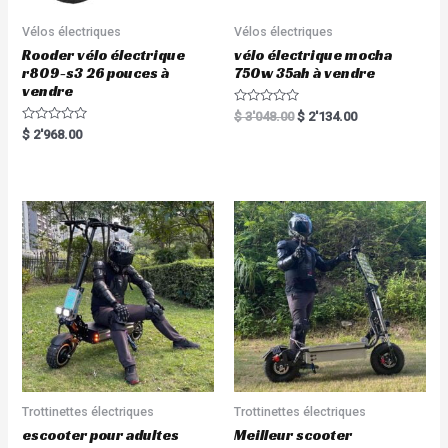
Vélos électriques
Vélos électriques
Rooder vélo électrique
vélo électrique mocha
r809-s3 26 pouces à
750w 35ah à vendre
vendre
R
$
3'048.00
$
2'134.00
a
R
$
2'968.00
t
a
e
t
d
e
0
d
o
0
u
o
t
u
o
t
f
o
5
f
5
Trottinettes électriques
Trottinettes électriques
escooter pour adultes
Meilleur scooter