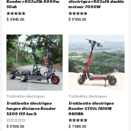
Rooder r803o15b 8000w
électrique r803o16 double
50ah
moteur 7000W
Rated
Rated
$
4'845.00
$
3'930.00
5.00
5.00
out of 5
out of 5
Trottinettes électriques
Trottinettes électriques
Trottinette électrique
Trottinette électrique
longue distance Rooder
Rooder GT01s 1650W
XS09 110 km/h
960Wh
R
Rated
$
6'000.00
$
1'680.00
a
5.00