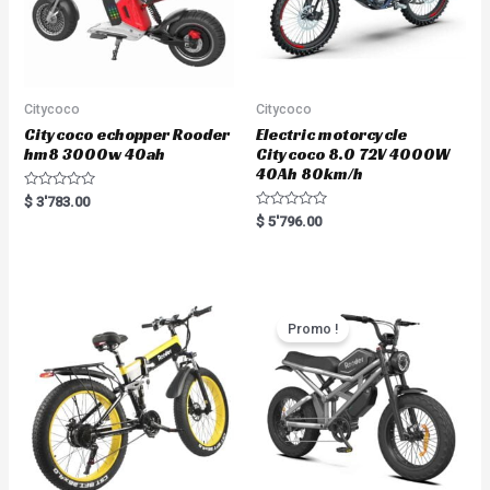
Citycoco
Citycoco
Citycoco echopper Rooder
Electric motorcycle
hm8 3000w 40ah
Citycoco 8.0 72V 4000W
40Ah 80km/h
R
$
3'783.00
a
R
$
5'796.00
t
a
e
t
d
e
0
d
o
0
u
o
t
u
o
t
Promo !
f
o
5
f
5