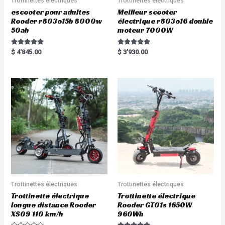
Trottinettes électriques
Trottinettes électriques
escooter pour adultes
Meilleur scooter
Rooder r803o15b 8000w
électrique r803o16 double
50ah
moteur 7000W
Rated
Rated
$
4'845.00
$
3'930.00
5.00
5.00
out of 5
out of 5
Trottinettes électriques
Trottinettes électriques
Trottinette électrique
Trottinette électrique
longue distance Rooder
Rooder GT01s 1650W
XS09 110 km/h
960Wh