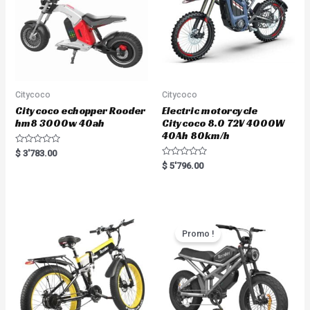
Citycoco
Citycoco
Citycoco echopper Rooder
Electric motorcycle
hm8 3000w 40ah
Citycoco 8.0 72V 4000W
40Ah 80km/h
R
$
3'783.00
a
R
$
5'796.00
t
a
e
t
d
e
0
d
o
0
u
o
t
u
o
t
Promo !
f
o
5
f
5