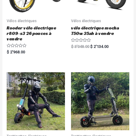
Vélos électriques
Vélos électriques
Rooder vélo électrique
vélo électrique mocha
r809-s3 26 pouces à
750w 35ah à vendre
vendre
R
$
3'048.00
$
2'134.00
a
R
$
2'968.00
t
a
e
t
d
e
0
d
o
0
u
o
t
u
o
t
f
o
5
f
5