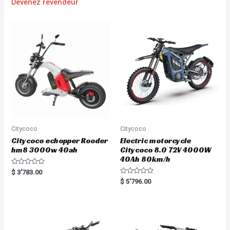
Devenez revendeur
Citycoco
Citycoco
Citycoco echopper Rooder
Electric motorcycle
hm8 3000w 40ah
Citycoco 8.0 72V 4000W
40Ah 80km/h
R
$
3'783.00
a
R
$
5'796.00
t
a
e
t
d
e
0
d
o
0
u
o
t
u
o
t