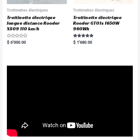
Trottinettes électriques
Trottinettes électriques
Trottinette électrique
Trottinette électrique
longue distance Rooder
Rooder GT01s 1650W
XS09 110 km/h
960Wh
R
Rated
$
6'000.00
$
1'680.00
a
5.00
t
out of 5
e
d
0
o
u
t
o
f
5