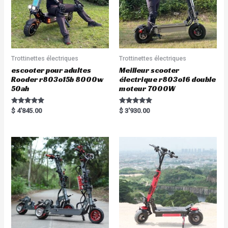
Trottinettes électriques
Trottinettes électriques
escooter pour adultes
Meilleur scooter
Rooder r803o15b 8000w
électrique r803o16 double
50ah
moteur 7000W
Rated
Rated
$
4'845.00
$
3'930.00
5.00
5.00
out of 5
out of 5