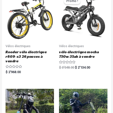
Promo !
f
o
5
f
5
Vélos électriques
Vélos électriques
Rooder vélo électrique
vélo électrique mocha
r809-s3 26 pouces à
750w 35ah à vendre
vendre
R
$
3'048.00
$
2'134.00
a
R
$
2'968.00
t
a
e
t
d
e
0
d
o
0
u
o
t
u
o
t
f
o
5
f
5