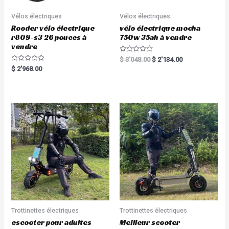
Vélos électriques
Vélos électriques
Rooder vélo électrique
vélo électrique mocha
r809-s3 26 pouces à
750w 35ah à vendre
vendre
R
$
3'048.00
$
2'134.00
a
R
$
2'968.00
t
a
e
t
d
e
0
d
o
0
u
o
t
u
o
t
f
o
5
f
5
Trottinettes électriques
Trottinettes électriques
escooter pour adultes
Meilleur scooter