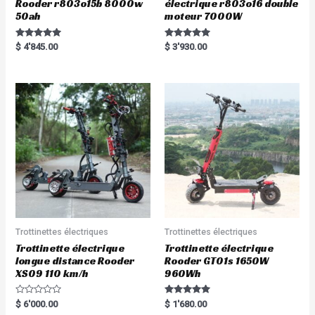
Rooder r803o15b 8000w
électrique r803o16 double
50ah
moteur 7000W
Rated
Rated
$
4'845.00
$
3'930.00
5.00
5.00
out of 5
out of 5
Trottinettes électriques
Trottinettes électriques
Trottinette électrique
Trottinette électrique
longue distance Rooder
Rooder GT01s 1650W
XS09 110 km/h
960Wh
R
Rated
$
6'000.00
$
1'680.00
a
5.00