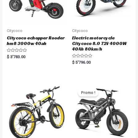
Citycoco
Citycoco
Citycoco echopper Rooder
Electric motorcycle
hm8 3000w 40ah
Citycoco 8.0 72V 4000W
40Ah 80km/h
R
$
3'783.00
a
R
$
5'796.00
t
a
e
t
d
e
0
d
o
0
u
o
t
u
o
t
Promo !
f
o
5
f
5