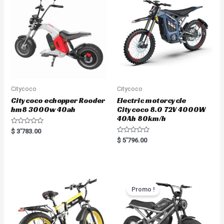
Citycoco
Citycoco
Citycoco echopper Rooder
Electric motorcycle
hm8 3000w 40ah
Citycoco 8.0 72V 4000W
40Ah 80km/h
R
$
3'783.00
a
R
$
5'796.00
t
a
e
t
d
e
0
d
o
0
u
o
t
u
o
t
Promo !
f
o
5
f
5