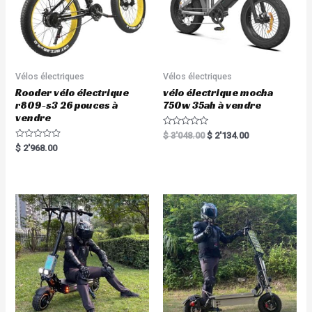
Vélos électriques
Vélos électriques
Rooder vélo électrique
vélo électrique mocha
r809-s3 26 pouces à
750w 35ah à vendre
vendre
R
$
3'048.00
$
2'134.00
a
R
$
2'968.00
t
a
e
t
d
e
0
d
o
0
u
o
t
u
o
t
f
o
5
f
5