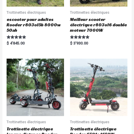
Trottinettes électriques
Trottinettes électriques
escooter pour adultes
Meilleur scooter
Rooder r803o15b 8000w
électrique r803o16 double
50ah
moteur 7000W
Rated
Rated
$
4'845.00
$
3'930.00
5.00
5.00
out of 5
out of 5
Trottinettes électriques
Trottinettes électriques
Trottinette électrique
Trottinette électrique