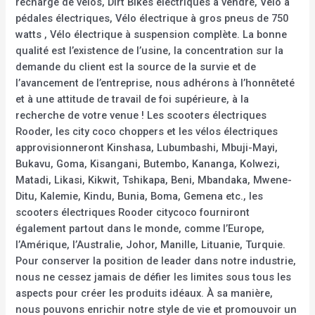
recharge de vélos, Dirt Bikes électriques à vendre, Vélo à
pédales électriques, Vélo électrique à gros pneus de 750
watts , Vélo électrique à suspension complète. La bonne
qualité est l’existence de l’usine, la concentration sur la
demande du client est la source de la survie et de
l’avancement de l’entreprise, nous adhérons à l’honnêteté
et à une attitude de travail de foi supérieure, à la
recherche de votre venue ! Les scooters électriques
Rooder, les city coco choppers et les vélos électriques
approvisionneront Kinshasa, Lubumbashi, Mbuji-Mayi,
Bukavu, Goma, Kisangani, Butembo, Kananga, Kolwezi,
Matadi, Likasi, Kikwit, Tshikapa, Beni, Mbandaka, Mwene-
Ditu, Kalemie, Kindu, Bunia, Boma, Gemena etc., les
scooters électriques Rooder citycoco fourniront
également partout dans le monde, comme l’Europe,
l’Amérique, l’Australie, Johor, Manille, Lituanie, Turquie.
Pour conserver la position de leader dans notre industrie,
nous ne cessez jamais de défier les limites sous tous les
aspects pour créer les produits idéaux. À sa manière,
nous pouvons enrichir notre style de vie et promouvoir un