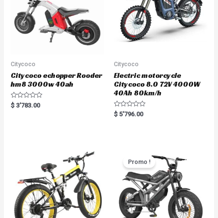
Citycoco
Citycoco
Citycoco echopper Rooder
Electric motorcycle
hm8 3000w 40ah
Citycoco 8.0 72V 4000W
40Ah 80km/h
R
$
3'783.00
a
R
$
5'796.00
t
a
e
t
d
e
0
d
o
0
u
o
t
u
o
t
Promo !
f
o
5
f
5