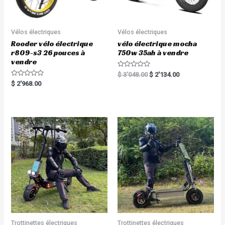
Vélos électriques
Vélos électriques
Rooder vélo électrique
vélo électrique mocha
r809-s3 26 pouces à
750w 35ah à vendre
vendre
R
$
3'048.00
$
2'134.00
a
R
$
2'968.00
t
a
e
t
d
e
0
d
o
0
u
o
t
u
o
t
f
o
5
f
5
Trottinettes électriques
Trottinettes électriques