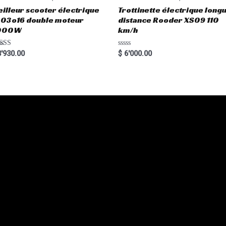
illeur scooter électrique
Trottinette électrique long
03o16 double moteur
distance Rooder XS09 110
000W
km/h
ted
R
'930.00
$
6'000.00
00
a
 of 5
t
e
d
0
o
u
t
o
f
5