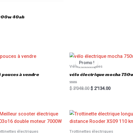
3000w 40ah
Promo !
Vélos électriques
6 pouces à vendre
vélo électrique mocha 750w
R
$
3'048.00
$
2'134.00
a
t
e
d
0
o
u
t
o
f
5
ottinettes électriques
Trottinettes électriques