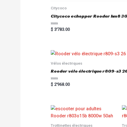
Citycoco
Citycoco echopper Rooder hm8 
R
$
3'783.00
a
t
e
d
0
o
u
t
o
Vélos électriques
f
5
Rooder vélo électrique r809-s3 2
R
$
2'968.00
a
t
e
d
0
o
u
t
o
f
5
Trottinettes électriques
Tr