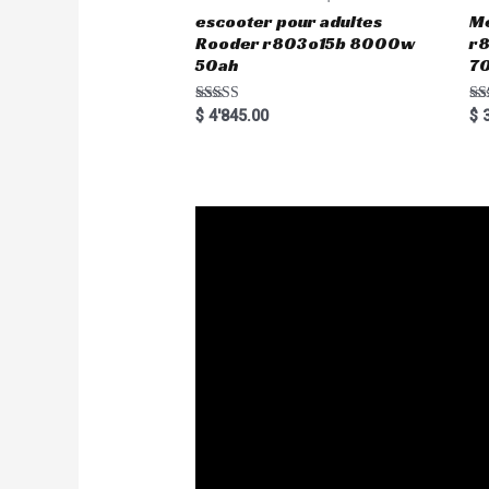
escooter pour adultes
Me
Rooder r803o15b 8000w
r8
50ah
7
Rated
Ra
$
4'845.00
$
3
5.00
5.
out of 5
out