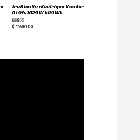
ue
Trottinette électrique Rooder
GT01s 1650W 960Wh
Rated
$
1'680.00
5.00
out of 5