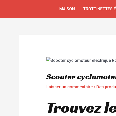
Aller
Navigation
MAISON
TROTTINETTES 
au
de
contenu
l’article
Scooter cyclomote
Laisser un commentaire
/
Des produ
Trouvez le