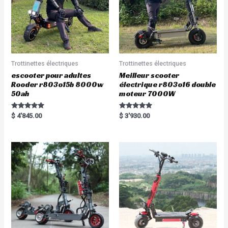
Trottinettes électriques
Trottinettes électriques
escooter pour adultes
Meilleur scooter
Rooder r803o15b 8000w
électrique r803o16 double
50ah
moteur 7000W
Rated
Rated
$
4'845.00
$
3'930.00
5.00
5.00
out of 5
out of 5