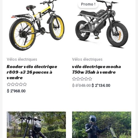
o
t
Promo !
f
o
5
f
5
Vélos électriques
Vélos électriques
Rooder vélo électrique
vélo électrique mocha
r809-s3 26 pouces à
750w 35ah à vendre
vendre
R
$
3'048.00
$
2'134.00
a
R
$
2'968.00
t
a
e
t
d
e
0
d
o
0
u
o
t
u
o
t
f
o
5
f
5