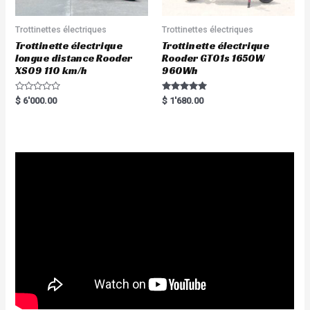
Trottinettes électriques
Trottinettes électriques
Trottinette électrique
Trottinette électrique
longue distance Rooder
Rooder GT01s 1650W
XS09 110 km/h
960Wh
R
Rated
$
6'000.00
$
1'680.00
a
5.00
t
out of 5
e
d
0
o
u
t
o
f
5