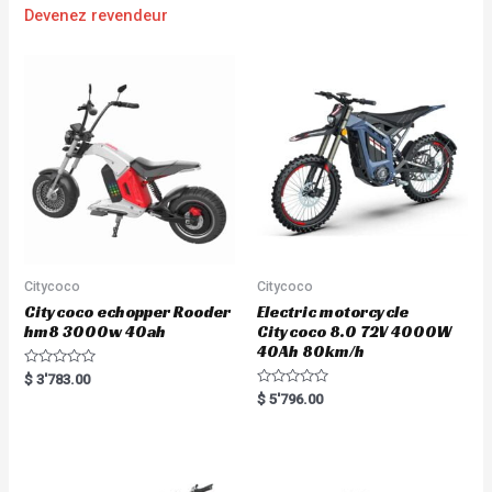
Devenez revendeur
Citycoco
Citycoco
Citycoco echopper Rooder
Electric motorcycle
hm8 3000w 40ah
Citycoco 8.0 72V 4000W
40Ah 80km/h
R
$
3'783.00
a
R
$
5'796.00
t
a
e
t
d
e
0
d
o
0
u
o
t
u