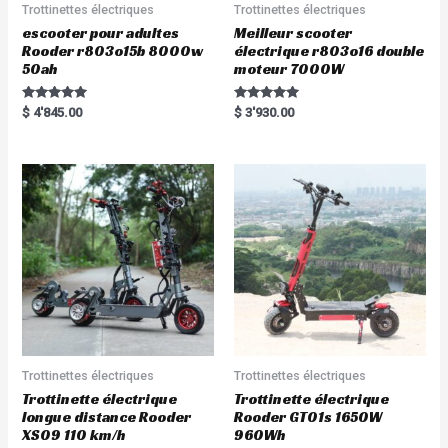
Trottinettes électriques
Trottinettes électriques
escooter pour adultes
Meilleur scooter
Rooder r803o15b 8000w
électrique r803o16 double
50ah
moteur 7000W
Rated
Rated
$
4'845.00
$
3'930.00
5.00
5.00
out of 5
out of 5
Trottinettes électriques
Trottinettes électriques
Trottinette électrique
Trottinette électrique
longue distance Rooder
Rooder GT01s 1650W
XS09 110 km/h
960Wh