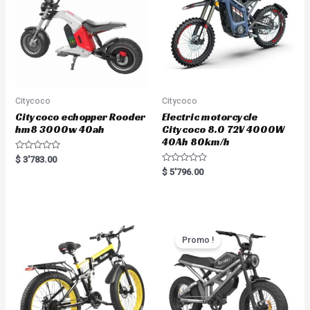
Citycoco
Citycoco
Citycoco echopper Rooder
Electric motorcycle
hm8 3000w 40ah
Citycoco 8.0 72V 4000W
40Ah 80km/h
R
$
3'783.00
a
R
$
5'796.00
t
a
e
t
d
e
0
d
o
0
u
o
t
u
o
t
Promo !
f
o
5
f
5