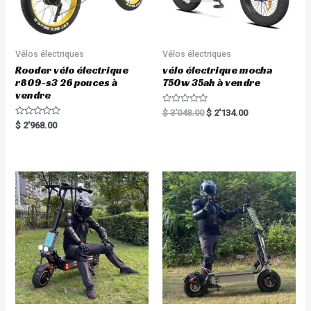
Vélos électriques
Vélos électriques
Rooder vélo électrique
vélo électrique mocha
r809-s3 26 pouces à
750w 35ah à vendre
vendre
R
$
3'048.00
$
2'134.00
a
R
$
2'968.00
t
a
e
t
d
e
0
d
o
0
u
o
t
u
o
t
f
o
5
f
5