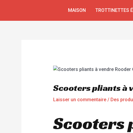
Aller
Navigation
MAISON
TROTTINETTES 
au
de
contenu
l’article
Scooters pliants à
Laisser un commentaire
/
Des produ
Scooters 