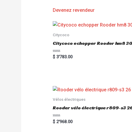
Devenez revendeur
Citycoco
Citycoco echopper Rooder hm8 
R
$
3'783.00
a
t
e
d
0
o
u
t
o
f
5
Vélos électriques
Rooder vélo électrique r809-s3 2
R
$
2'968.00
a
t