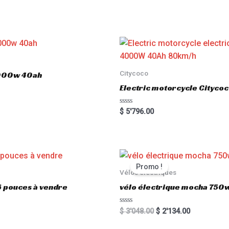
Citycoco
3000w 40ah
Electric motorcycle Cityc
R
$
5'796.00
a
t
e
d
0
o
u
t
Promo !
o
Vélos électriques
f
5
6 pouces à vendre
vélo électrique mocha 750w
R
$
3'048.00
$
2'134.00
a
t