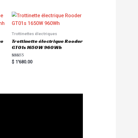
Trottinettes électriques
ue
Trottinette électrique Rooder
GT01s 1650W 960Wh
Rated
$
1'680.00
5.00
out of 5