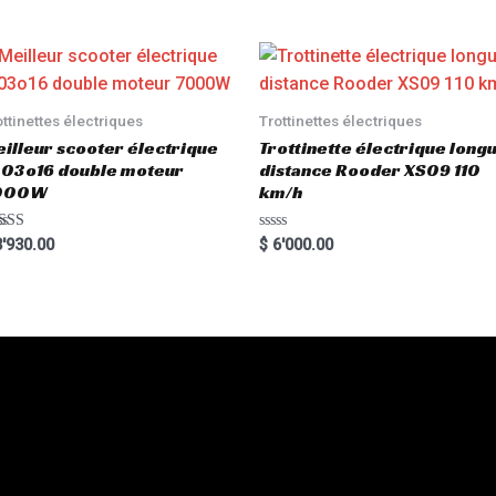
e
d
0
o
u
t
o
f
5
ottinettes électriques
Trottinettes électriques
illeur scooter électrique
Trottinette électrique long
03o16 double moteur
distance Rooder XS09 110
000W
km/h
ted
R
'930.00
$
6'000.00
00
a
 of 5
t
e
d
0
o
u
t
o
f
5