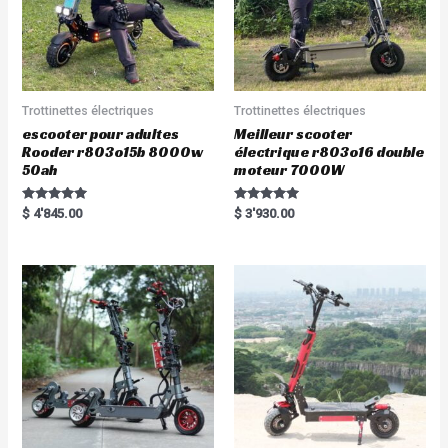
Trottinettes électriques
Trottinettes électriques
escooter pour adultes
Meilleur scooter
Rooder r803o15b 8000w
électrique r803o16 double
50ah
moteur 7000W
Rated
Rated
$
4'845.00
$
3'930.00
5.00
5.00
out of 5
out of 5