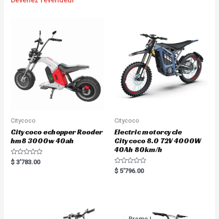
Devenez revendeur
Citycoco
Citycoco
Citycoco echopper Rooder
Electric motorcycle
hm8 3000w 40ah
Citycoco 8.0 72V 4000W
40Ah 80km/h
R
$
3'783.00
a
R
$
5'796.00
t
a
e
t
d
e
0
d
o
0
u
o
t
u
o
t
Promo !