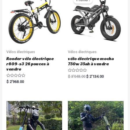
f
o
5
f
5
Vélos électriques
Vélos électriques
Rooder vélo électrique
vélo électrique mocha
r809-s3 26 pouces à
750w 35ah à vendre
vendre
R
$
3'048.00
$
2'134.00
a
R
$
2'968.00
t
a
e
t
d
e
0
d
o
0
u
o
t
u
o
t
f
o
5
f
5