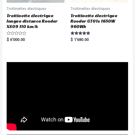
Trottinettes électriques
Trottinettes électriques
Trottinette électrique
Trottinette électrique
longue distance Rooder
Rooder GT01s 1650W
XS09 110 km/h
960Wh
R
Rated
$
6'000.00
$
1'680.00
a
5.00
t
out of 5
e
d
0
o
u
t
o
f
5