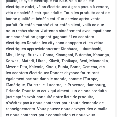
pliable, le cycle électrique Fat Bike, Vélo de saleté
électrique violet, vélos électriques à gros pneus à vendre,
vélo de saleté électrique adulte. Tous les produits sont de
bonne qualité et bénéficient d’un service après-vente
parfait. Orientés marché et orientés client, voilà ce que
nous recherchons. J’attends sincèrement avec impatience
une coopération gagnant-gagnant ! Les scooters
électriques Rooder, les city coco choppers et les vélos
électriques approvisionneront Kinshasa, Lubumbashi,
Mbuji-Mayi, Bukavu, Goma, Kisangani, Butembo, Kananga,
Kolwezi, Matadi, Likasi, Kikwit, Tshikapa, Beni, Mbandaka,
Mwene-Ditu, Kalemie, Kindu, Bunia, Boma, Gemena, etc.,
les scooters électriques Rooder citycoco fourniront
également partout dans le monde, comme l’Europe,
l’Amérique, l’Australie, Lucerne, la Provence, Hambourg,
l’Irlande. Pour tous ceux qui aiment l’un de nos produits
juste après avoir consulté notre liste de produits,
n’hésitez pas à nous contacter pour toute demande de
renseignements. Vous pouvez nous envoyer des e-mails
et nous contacter pour consultation et nous vous