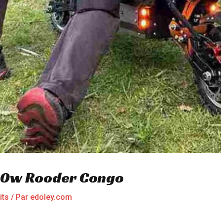
000w Rooder Congo
its
/ Par
edoley.com