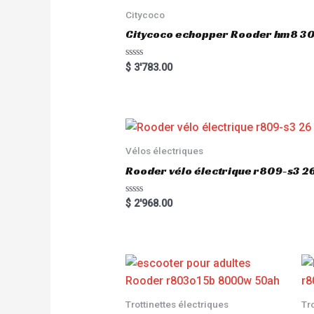
Citycoco
Citycoco echopper Rooder hm8 
R
$
3'783.00
a
t
e
d
0
o
u
t
o
Vélos électriques
f
5
Rooder vélo électrique r809-s3 2
R
$
2'968.00
a
t
e
d
0
o
u
t
o
f
5
Trottinettes électriques
Tr