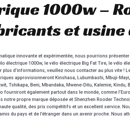
trique 1000w – R
ricants et usine
matique innovante et expérimentée, nous pourrions présenter 
o électrique 1000w, le vélo électrique Big Fat Tire, le vélo élec
our plus d’informations, veuillez nous contacter au plus vite !
ctriques approvisionneront Kinshasa, Lubumbashi, Mbuji-May
kwit, Tshikapa, Beni, Mbandaka, Mwene-Ditu, Kalemie, Kindu, 
 fourniront également partout dans le monde, comme l’Europe,
vons notre propre marque déposée et Shenzhen Rooder Techno
aute qualité, des prix compétitifs et un excellent service. N
amis du pays et de l’étranger dans un avenir proche. Nous at