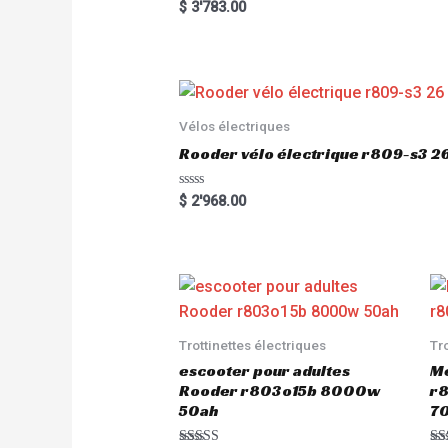
R
$
3'783.00
a
t
e
d
0
o
u
t
o
Vélos électriques
f
5
Rooder vélo électrique r809-s3 2
R
$
2'968.00
a
t
e
d
0
o
u
t
o
f
5
Trottinettes électriques
Tr
escooter pour adultes
Me
Rooder r803o15b 8000w
r8
50ah
7