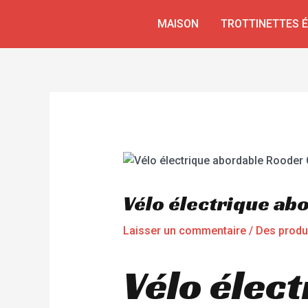
Aller
Navigation
MAISON
TROTTINETTES 
au
de
contenu
l’article
Vélo électrique a
Laisser un commentaire
/
Des produ
Vélo élec