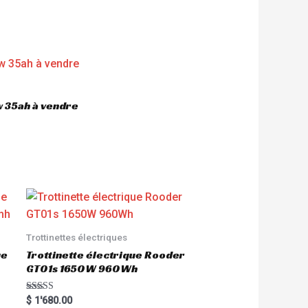
 35ah à vendre
Trottinettes électriques
ue
Trottinette électrique Rooder
GT01s 1650W 960Wh
Rated
$
1'680.00