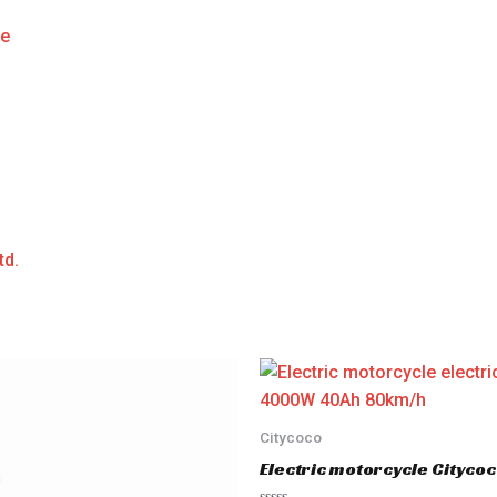
ge
td.
Citycoco
Electric motorcycle Cityc