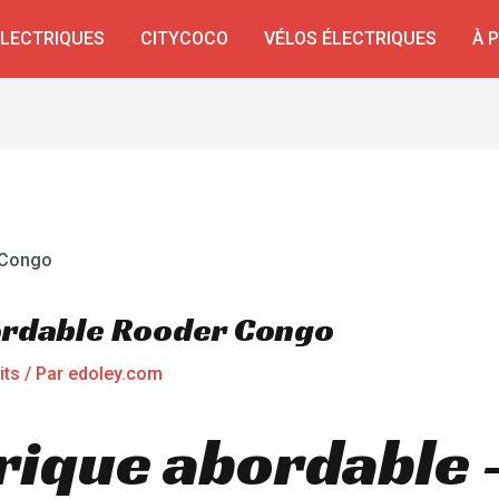
ÉLECTRIQUES
CITYCOCO
VÉLOS ÉLECTRIQUES
À 
bordable Rooder Congo
its
/ Par
edoley.com
trique abordable