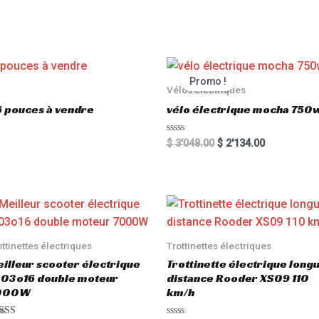
Promo !
Vélos électriques
6 pouces à vendre
vélo électrique mocha 750w
R
$
3'048.00
$
2'134.00
a
t
e
d
0
o
u
t
o
f
5
ottinettes électriques
Trottinettes électriques
illeur scooter électrique
Trottinette électrique long
03o16 double moteur
distance Rooder XS09 110
000W
km/h