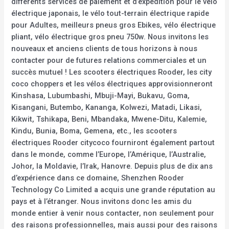
différents services de paiement et d’expédition pour le vélo
électrique japonais, le vélo tout-terrain électrique rapide
pour Adultes, meilleurs pneus gros Ebikes, vélo électrique
pliant, vélo électrique gros pneu 750w. Nous invitons les
nouveaux et anciens clients de tous horizons à nous
contacter pour de futures relations commerciales et un
succès mutuel ! Les scooters électriques Rooder, les city
coco choppers et les vélos électriques approvisionneront
Kinshasa, Lubumbashi, Mbuji-Mayi, Bukavu, Goma,
Kisangani, Butembo, Kananga, Kolwezi, Matadi, Likasi,
Kikwit, Tshikapa, Beni, Mbandaka, Mwene-Ditu, Kalemie,
Kindu, Bunia, Boma, Gemena, etc., les scooters
électriques Rooder citycoco fourniront également partout
dans le monde, comme l’Europe, l’Amérique, l’Australie,
Johor, la Moldavie, l’Irak, Hanovre. Depuis plus de dix ans
d’expérience dans ce domaine, Shenzhen Rooder
Technology Co Limited a acquis une grande réputation au
pays et à l’étranger. Nous invitons donc les amis du
monde entier à venir nous contacter, non seulement pour
des raisons professionnelles, mais aussi pour des raisons