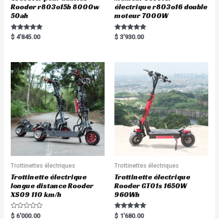
Rooder r803o15b 8000w
électrique r803o16 double
50ah
moteur 7000W
Rated
Rated
$
4'845.00
$
3'930.00
5.00
5.00
out of 5
out of 5
Trottinettes électriques
Trottinettes électriques
Trottinette électrique
Trottinette électrique
longue distance Rooder
Rooder GT01s 1650W
XS09 110 km/h
960Wh
R
Rated
$
6'000.00
$
1'680.00