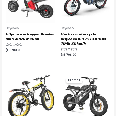
Citycoco
Citycoco
Citycoco echopper Rooder
Electric motorcycle
hm8 3000w 40ah
Citycoco 8.0 72V 4000W
40Ah 80km/h
R
$
3'783.00
a
R
$
5'796.00
t
a
e
t
d
e
0
d
o
0
u
o
t
u
o
t
Promo !
f
o
5
f
5