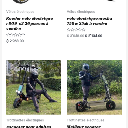
Vélos électriques
Vélos électriques
Rooder vélo électrique
vélo électrique mocha
r809-s3 26 pouces à
750w 35ah à vendre
vendre
R
$
3'048.00
$
2'134.00
a
R
$
2'968.00
t
a
e
t
d
e
0
d
o
0
u
o
t
u
o
t
f
o
5
f
5
Trottinettes électriques
Trottinettes électriques
escooter pour adultes
Meilleur scooter