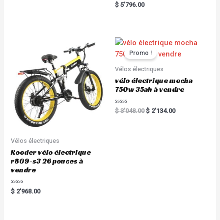
a
R
$
5'796.00
t
a
e
t
d
e
0
d
o
0
u
o
t
u
o
t
Promo !
f
o
5
f
5
Vélos électriques
vélo électrique mocha
750w 35ah à vendre
R
$
3'048.00
$
2'134.00
a
t
e
d
0
Vélos électriques
o
u
Rooder vélo électrique
t
r809-s3 26 pouces à
o
f
vendre
5
R
$
2'968.00
a
t
e
d
0