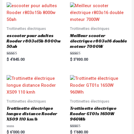
o
u
t
o
f
5
Trottinettes électriques
Trottinettes électriques
escooter pour adultes
Meilleur scooter
Rooder r803o15b 8000w
électrique r803o16 double
50ah
moteur 7000W
Rated
Rated
$
4'845.00
$
3'930.00
5.00
5.00
out of 5
out of 5
Trottinettes électriques
Trottinettes électriques
Trottinette électrique
Trottinette électrique
longue distance Rooder
Rooder GT01s 1650W
XS09 110 km/h
960Wh
R
Rated
$
6'000.00
$
1'680.00