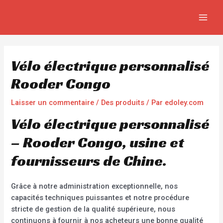
Aller
Navigation
MAIN
au
de
MEN
contenu
l’article
Vélo électrique personnalisé
Rooder Congo
Laisser un commentaire
/
Des produits
/ Par
edoley.com
Vélo électrique personnalisé
– Rooder Congo, usine et
fournisseurs de Chine.
Grâce à notre administration exceptionnelle, nos
capacités techniques puissantes et notre procédure
stricte de gestion de la qualité supérieure, nous
continuons à fournir à nos acheteurs une bonne qualité