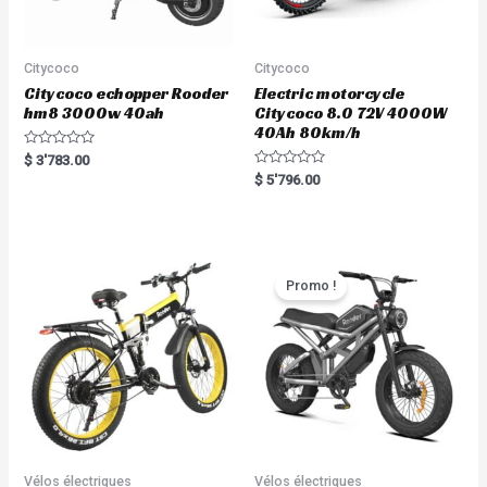
Citycoco
Citycoco
Citycoco echopper Rooder
Electric motorcycle
hm8 3000w 40ah
Citycoco 8.0 72V 4000W
40Ah 80km/h
R
$
3'783.00
a
R
$
5'796.00
t
a
e
t
d
e
0
d
o
0
u
o
t
u
o
t
Promo !
f
o
5
f
5
Vélos électriques
Vélos électriques