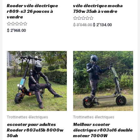
Rooder vélo électrique
vélo électrique mocha
r809-s3 26 pouces à
750w 35ah à vendre
vendre
R
$
3'048.00
$
2'134.00
a
R
$
2'968.00
t
a
e
t
d
e
0
d
o
0
u
o
t
u
o
t
f
o
5
f
5
Trottinettes électriques
Trottinettes électriques
escooter pour adultes
Meilleur scooter
Rooder r803o15b 8000w
électrique r803o16 double
50ah
moteur 7000W