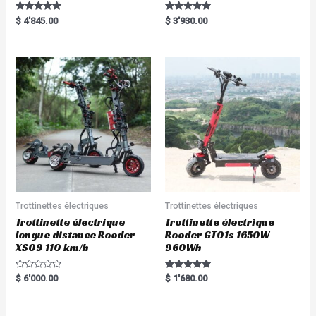
Rated
Rated
$
4'845.00
$
3'930.00
5.00
5.00
out of 5
out of 5
Trottinettes électriques
Trottinettes électriques
Trottinette électrique
Trottinette électrique
longue distance Rooder
Rooder GT01s 1650W
XS09 110 km/h
960Wh
R
Rated
$
6'000.00
$
1'680.00
a
5.00
t
out of 5
e
d