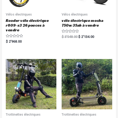
Vélos électriques
Vélos électriques
Rooder vélo électrique
vélo électrique mocha
r809-s3 26 pouces à
750w 35ah à vendre
vendre
R
$
3'048.00
$
2'134.00
a
R
$
2'968.00
t
a
e
t
d
e
0
d
o
0
u
o
t
u
o
t
f
o
5
f
5
Trottinettes électriques
Trottinettes électriques