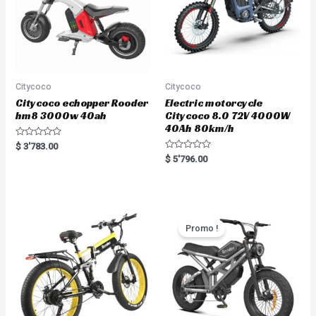
Citycoco
Citycoco
Citycoco echopper Rooder
Electric motorcycle
hm8 3000w 40ah
Citycoco 8.0 72V 4000W
40Ah 80km/h
R
$
3'783.00
a
R
$
5'796.00
t
a
e
t
d
e
0
d
o
0
u
o
t
u
o
t
Promo !
f
o
5
f
5