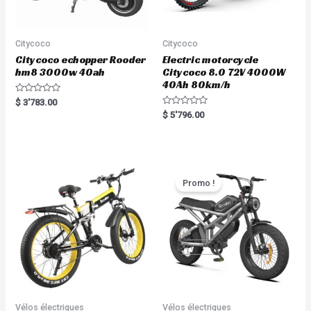
Citycoco
Citycoco
Citycoco echopper Rooder
Electric motorcycle
hm8 3000w 40ah
Citycoco 8.0 72V 4000W
40Ah 80km/h
R
$
3'783.00
a
R
$
5'796.00
t
a
e
t
d
e
0
d
o
0
u
o
t
u
o
t
Promo !
f
o
5
f
5
Vélos électriques
Vélos électriques