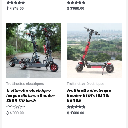
Rated
Rated
$
4'845.00
$
3'930.00
5.00
5.00
out of 5
out of 5
Trottinettes électriques
Trottinettes électriques
Trottinette électrique
Trottinette électrique
longue distance Rooder
Rooder GT01s 1650W
XS09 110 km/h
960Wh
R
Rated
$
6'000.00
$
1'680.00
a
5.00
t
out of 5
e
d