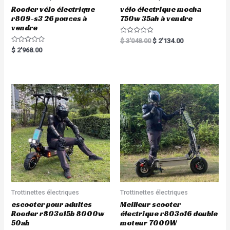
Rooder vélo électrique
vélo électrique mocha
r809-s3 26 pouces à
750w 35ah à vendre
vendre
R
$
3'048.00
$
2'134.00
a
R
$
2'968.00
t
a
e
t
d
e
0
d
o
0
u
o
t
u
o
t
f
o
5
f
5
Trottinettes électriques
Trottinettes électriques
escooter pour adultes
Meilleur scooter
Rooder r803o15b 8000w
électrique r803o16 double
50ah
moteur 7000W